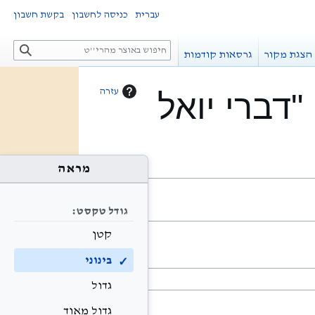
עברית
כניסה לחשבון
בקשת חשבון
ח
הצגת מקור
גרסאות קודמות
י
פ
ו
עזרה
דברי יואל
ש
מראה
גודל טקסט:
קטן
בינוני
גדול
גדול מאוד