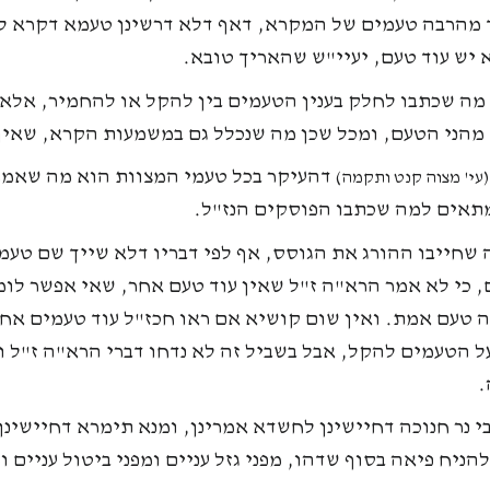
 מהרבה טעמים של המקרא, דאף דלא דרשינן טעמא דקרא ל
 יש עוד טעם, יעיי"ש שהאריך טובא.
 מה שכתבו לחלק בענין הטעמים בין להקל או להחמיר, אלא
מהני הטעם, ומכל שכן מה שנכלל גם במשמעות הקרא, שאין
דהעיקר בכל טעמי המצוות הוא מה שאמר
(עי' מצוה קנט ותקמה)
תאים למה שכתבו הפוסקים הנז"ל.
 שחייבו ההורג את הגוסס, אף לפי דבריו דלא שייך שם טעמ
 כי לא אמר הרא"ה ז"ל שאין עוד טעם אחר, שאי אפשר לומ
 טעם אמת. ואין שום קושיא אם ראו חכז"ל עוד טעמים אחרי
ל הטעמים להקל, אבל בשביל זה לא נדחו דברי הרא"ה ז"ל 
.
י נר חנוכה דחיישינן לחשדא אמרינן, ומנא תימרא דחיישינן
ניח פיאה בסוף שדהו, מפני גזל עניים ומפני ביטול עניים 