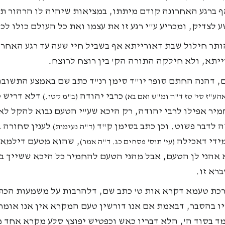
ף ברגע האחרונה קודם מיתתו, במציאות שיהיה לו הרהור תש
 לצדיק, ומכריע ע"י רגע זו את עצמו ואת כל העולם כולו לכף
הותר חילול שבת דאורייתא אף בשביל חיי שעה עד רגע האחרו
יתא, ולא חילקה התורה הק' בין רוצח לרוצח.
ם, דהנה החתם סופר יו"ד סימן רנ"ד כתב שם באמצע התשוב
כרבי יהודה
דלא דריש ט
אהע"ז סי' טז ד"ה ומ"ש ואם בא)
(ב"מ קטו.)
יר אפילו לרבי יהודה, רק היכא שע"י הטעם נבוא להקל לא 
ה לדבר פשוט. וכן כתב בסימן ק"ד
לענין סחורה 
(ד"ה נעימות)
מידי דאכילה
, שהוא מטעם דילמא 
(עי' תוס' פסחים כג. ד"ה אמר)
אהני לן הטעם, אבל מהני הטעם להחמיר כל היכא ששייך בי
רא זו.
רכת טעמא דקרא אות ט' כתב שם, דלהרבות על משמעות הכתו
יו בהסבר, דבאמת אם אנו דורשין טעם המקרא אין אנו אומר
 עמד בסוד ה', הלא דבריו כאש וכפטיש יפוצץ סלע מקרא אחד