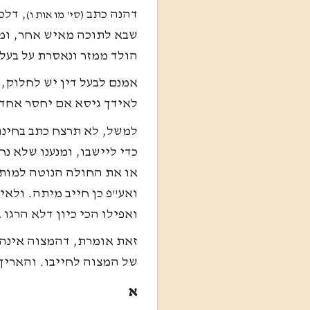
דהנה כתב
, דלכ
(סי' מו אות ו)
שבא לתוכה מאיש אחר, וממ
הולד ממזר ונאסרת על בעל
אמנם לבעל דין יש לחלוק, 
לאידך גיסא אם יחסר אחד 
למשל, לא תרצח כתב בחינ
כדי ליישבו, ומנענו שלא נ
או את החולה הנוטה למות ו
ואע"פ כן חייב מיתה. ולאי
ואפילו הכי כיון דלא הרגו 
זאת אומרת, דהמצוה אינה 
של המצוה לחייבו. והאריך 
א