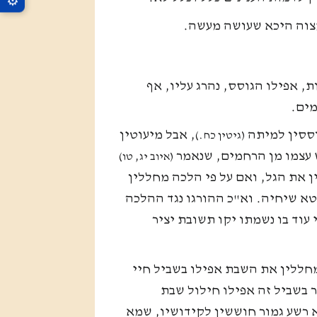
⚙
מצוה היכא שעושה מעשה.
 אפילו הגוסס, נהרג עליו, אף
מים.
וססין למיתה
, אבל מיעוטין
(גיטין כח.)
 עצמו מן הרחמים, שנאמר
(איוב יג, טו)
 את הגל, ואם על פי הלכה מחללין
א שיחיה. וא"כ ההורגו נגד ההלכה
 עוד בו נשמתו יקו תשובת יציר
חללין את השבת אפילו בשביל חיי
ר בשביל זה אפילו חילול שבת
 רשע גמור חוששין לקידושיו, שמא