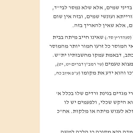
בדיני שמים, אלא שלא נמסר לבי"ד,
אורייתא ועונשי שמים, ובזה אין שום
ם, אלא שאין להאריך בזה.
שאינו חייב מיתה בבית
(סנהדרין סד:)
י המוסר כל זרעו חמור יותר מהמוסר
תב, דבאמת עמקו מחשבותיו ית"ש.
למצוא טעמים
,
(עי' רמב"ן דברים יט, יט)
כו והוא ידע את מקומו
(ע"פ איוב כח,
רי מגדים בגינת ורדים שלו בכלל א'
א היקש שכלי, ולפעמים יש לו
 ולא לענוש מיתה או מלקות. אח"כ
המדה היא מסורה כן הלכה למשה