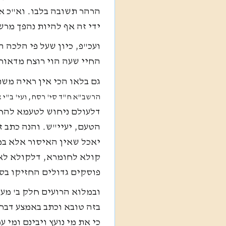
הרהר תשובה בלבו. וא"כ א
ידי זה אף להיות נהפך מרשע
ועכ"פ, כיון שעל פי הלכה 
החיי שעה הוי רוצח מדאורי
גם בלאו הכי אין ראיה מש
הרשב"א ח"ד סי' רסח, ועי' ב"י 
דלעולם ניחוש לטעמא להחמ
הטעם, יעיי"ש. והנה כתב ז
יאכל שאין האיסור אלא ב
קולא לחומרא, דלקולא לא 
פוסקים גדולים החזיקו בסב
ובמלוא הרועים חלק ב' מע
בזה טובא וכתב באמצע דבר
כי את מי נועץ ויבינם ומי