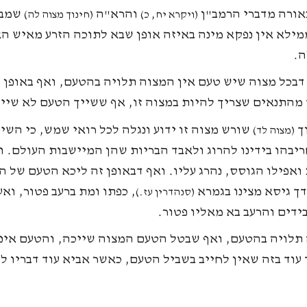
אורה מדברי הרמב"ן
והרא"ה
שמבו
(ויקרא יח, כ)
(חינוך מצוה לה)
ילא אין נפקא מינה באיזה אופן שבא לתוכה הזרע מאיש הא
ה.
דבכל מצוה שיש טעם אין המצוה תלויה בהטעם, ואף באופן ש
מהתנאים שצריך להיות במצוה זו, אף ששייך הטעם לא שייך 
וך
שורש מצוה זו ידוע ונגלה לכל רואי שמש, כי השי"
(מצוה לד)
חריבהו בידינו להרוג ולאבד הבריות שהן המיישבות העולם. 
אפילו הגוסס, נהרג עליו. ואף דבאופן זה ליכא הטעם של ה
דך גיסא מצינו בגמרא
, כפתו ומת ברעב פטור, וא
(סנהדרין עז.)
בידים והרעב בא מאליו פטור.
תלויה בהטעם, ואף שבטל הטעם המצוה שייכה, והטעם אינ
עוד בזה שאין לחייב בשביל הטעם, כאשר אביא עוד דבריו ל