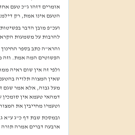
אומרים דזהו ג"כ טעם אחד
הטעם אינו אמת, רק דילמא
ועכ"פ מובן הדבר בפשיטות
להרבות על משמעות הקרא 
והרא"ה כתב בספר החינוך
הפשוטים המה אמת. וזה מ
ולפי זה אין שום ראיה ממה
שאין המצוה תלויה בהטעם,
מעל גבוה, אלא אמר שגם זה
דמהאי טעמא אין סומכין ע
וטעמיו מחייבין את המצוה
ובמסכת שבת דף כ"ג ע"א גב
ארבעה דברים אמרה תורה לה