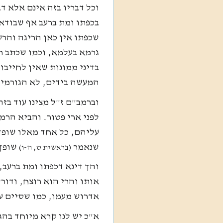
וכל דבריו בזה אינם אלא 
בכפתו ומת ברעב אף שבודאי
שכפתו אין כאן הריגה והר
גרמא בעלמא, וכמו שכתב רש
בדיני ממונות שאין לחייבו
המעשה בידים, לא הגורמי
וברמב"ם ז"ל מצינו עוד בז
לפני ארי פטור. והביא הרמב
עליהם, כל אחד מאלו שופך 
שנאמר
שופך 
(בראשית ט, ה-ו)
והך דינא דכפתו ומת ברעב, 
אותו והרי הוא רוצח, ודור
אדרוש מעמו, כמו שסיים על
א"כ יש לנו קרא מיוחד בה