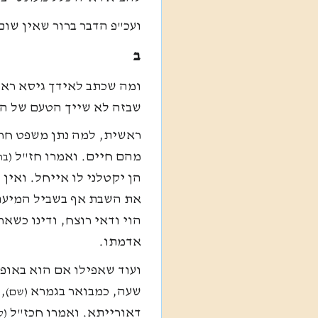
ועכ"פ הדבר ברור שאין שו
ב
ומה שכתב לאידך גיסא ראי
שבזה לא שייך הטעם של הת
ראשית, למה נתן משפט חרו
מהם חיים. ואמרו חז"ל
(בר
הן יקטלני לו אייחל. ואין
את השבת אף בשביל המיעוט
הוי ודאי רוצח, ודינו כשאר
אדמתו.
ועוד שאפילו אם הוא באופ
שעה, כמבואר בגמרא
,
(שם)
דאורייתא. ואמרו חכז"ל
(ק