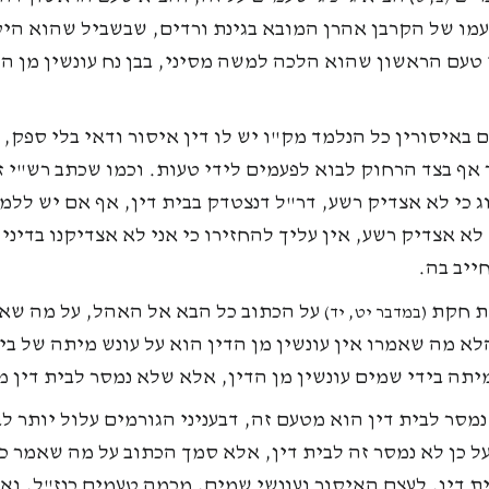
טעמו של הקרבן אהרן המובא בגינת ורדים, שבשביל שהוא הי
 טעם הראשון שהוא הלכה למשה מסיני, בבן נח עונשין מן ה
 באיסורין כל הנלמד מק"ו יש לו דין איסור ודאי בלי ספק
 אף בצד הרחוק לבוא לפעמים לידי טעות. וכמו שכתב רש"י
ג כי לא אצדיק רשע, דר"ל דנצטדק בבית דין, אף אם יש ללמד
לא אצדיק רשע, אין עליך להחזירו כי אני לא אצדיקנו בדיני
ייב בה.
שת חקת
על הכתוב כל הבא אל האהל, על מה שא
(במדבר יט, יד)
הלא מה שאמרו אין עונשין מן הדין הוא על עונש מיתה של ב
מיתה בידי שמים עונשין מן הדין, אלא שלא נמסר לבית דין 
 נמסר לבית דין הוא מטעם זה, דבעניני הגורמים עלול יותר 
 כן לא נמסר זה לבית דין, אלא סמך הכתוב על מה שאמר כי
ת דין, לעצם האיסור ועונשי שמים, מכמה טעמים כנז"ל, ואי