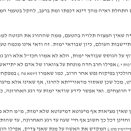
ם התחלת ראיה מהך דינא דכפתו ומת ברעב, להקל בטעמי ה
ה שאין המצוה תלויה בהטעם, ממה שההורג את הנוטה למות,
יישבות העולם, כיון שבודאי ימות. זה ודאי אינו מכמה טע
ץ על הגוסס שבודאי ימות, הלא לא אמרו חכז"ל אלא רוב ג
אפילו חרב חדה מונחת על צווארו של אדם לא יתייאש
כות י.)
 הולכין בפיקוח נפש אחר הרוב, כמו שאמרו
במפקחין
(יומא פה.)
, מכל שכן שאסור מדאורייתא להרגו, אף שאינו אלא מיעוט
י הרוצחים. ואי אפשר לידע שודאי ימות עד רגע האחרונה, כי
ן שאין מציאות אף מיעוטא דמיעוטא שלא ימות, מ"מ הלא מ
 וחזינן דכל כך חשוב אף חיי שעה עד רגע האחרונה, עד שהות
המקדש את האשה על מנת שאני צדיק, אפילו הוא
ידושין מט:)