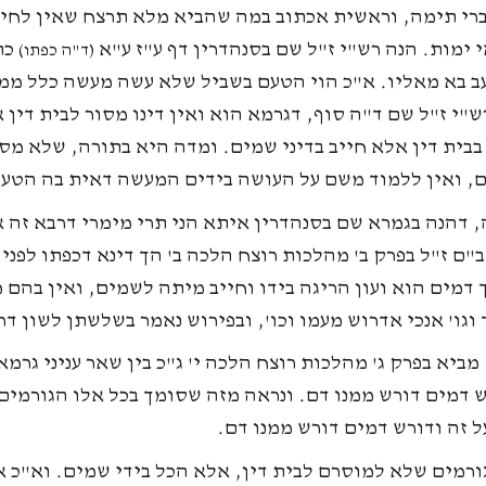
דברי תימה, וראשית אכתוב במה שהביא מלא תרצח שאין לחיי
 ימות. הנה רש"י ז"ל שם בסנהדרין דף ע"ז ע"א
כת
(ד"ה כפתו)
עב בא מאליו. א"כ הוי הטעם בשביל שלא עשה מעשה כלל ממ
"י ז"ל שם ד"ה סוף, דגרמא הוא ואין דינו מסור לבית דין א
 בבית דין אלא חייב בדיני שמים. ומדה היא בתורה, שלא מס
ם, ואין ללמוד משם על העושה בידים המעשה דאית בה הטע
ה, דהנה בגמרא שם בסנהדרין איתא הני תרי מימרי דרבא זה א
"ם ז"ל בפרק ב' מהלכות רוצח הלכה ב' הך דינא דכפתו לפני א
דמים הוא ועון הריגה בידו וחייב מיתה לשמים, ואין בהם מ
וגו' אנכי אדרוש מעמו וכו', ובפירוש נאמר בשלשתן לשון ד
מביא בפרק ג' מהלכות רוצח הלכה י' ג"כ בין שאר עניני גרמא
ש דמים דורש ממנו דם. ונראה מזה שסומך בכל אלו הגורמי
 זה ודורש דמים דורש ממנו דם.
גורמים שלא למוסרם לבית דין, אלא הכל בידי שמים. וא"כ 