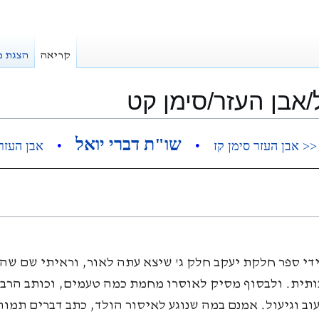
קריאה
הצגת מ
/אבן העזר/סימן קט
שו"ת דברי יואל
•
•
<< אבן העזר סימן קז
אבן העזר 
לידי ספר חלקת יעקב חלק ג' שיצא עתה לאור, וראיתי שם ש
תית. ולבסוף מסיק לאוסרו מחמת כמה טעמים, וכותב הרב
ב וגיעול. אמנם במה שנוגע לאיסור הולד, כתב דברים תמוה