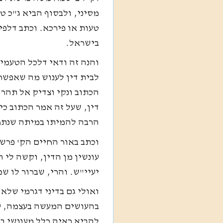
מסיני, ולבסוף הביא ג"כ 
טעות או פירכא. וכתב דלפי
בישראל.
והנה זה ודאי דלכל הטעמים
לבית דין לענוש מה שאפשר
הכתוב ונקי וצדיק אל תהרו
דין, שעל זה אמר הכתוב כי 
הרבה להמיתו במיתה שנתח
וכתב באור החיים הק' פר
עונשין מן הדין, וקשה לי 
יעיי"ש. והרי, שברור לו ש
ואולי גם בדיני דגרמי שלא
בהעושים המעשה בעצמה, על
להביא ראיה כלל מעונשי בי