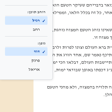
אר בדבריהם שעיקר הטעם הוא הזרע
רוחב תוכן:
חר, כל זה בכלל הלאו, וממילא
רגיל
רחב
אינו נוהג הטעם המצוה נוהגת, וגם
מצוה זו.
גופן:
ת ברא העולם וצונו לפרות ולרבות
דוד
ותיכף נאמר שם, אחד הורג את הבריא
פרנק
תיישבות העולם, דבלאו הכי ימות,
ע"ג דכפתו באופן שבודאי ימות,
אריאל
ה תלויה בהמצוה, ולא מהני הטעם
הלן.