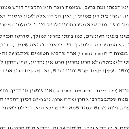
ינא דכפתו ומת ברעב, שבאמת רוצח הוא והקב"ה דורש ממנו 
יו, שאין בית דין ממיתין, ואין הנידון אלא לענין איסורי ד
מת ברעב. ומה שלא מסרו הכתוב לבית דין, י"ל טעמים אחרי
ינו בעניני העונשים, כמו בתתו מזרעו למולך, שדרשו חכז"ל
, לא המוסר כולם למולך. דזה לכאורה פליאה עצומה, דבודא
 במצוה ר"ח
אחר שהביא הטעמים שכתבו על זה כ
(אות ה ואות ז)
כז"ל
לא הרגו נהרגין הרגו אין נהרגין, אף שדחקו 
(מכות ה:)
עונשים עמקו מאוד מחשבותיו ית"ש, ואך אלקים הבין את דר
מודא
אין עונשין מן הדין, והפ
(סנהדרין נד.; מכות שם; תמורה ט.)
' ממה שכתב בקרבן אהרן
דכיון דהק"ו הו
(מידות אהרן, פ"ב חי"ג)
וש, ולזה ניחוש תמיד שמא ק"ו פריכא הוא, ודי לנו לאסור
רים
הביא ג"כ ג' טעמים על זה, והביא טעם הראשון ד
(ב, ט)