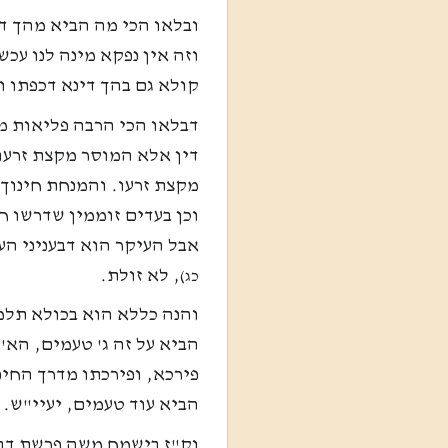
ובלאו הכי מה הביא מהך ד
וזה אין נפקא מינה לנו עכש
קולא גם בהך דינא דכפתו ו
דבלאו הכי הרבה פליאות מצ
דין אלא המוסר מקצת זרעו
מקצת זרעו. והמנחת חינוך
וכן בעדים זוממין שדרשו ח
אבל העיקר הוא דבעניני ה
, לא זולת.
כג)
והנה כללא הוא בכולא תל
הביא על זה ג' טעמים, הא
פירכא, ופירכתו מדרך החיפ
הביא עוד טעמים, יעיי"ש.
וק"ז בישמח משה פרשת דב