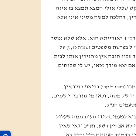
קש שכלי אולי המצא תמצא בו איזה
דין, דהלכה למשה מסיני אינו אלא
, דק"ו דאורייתא הוא, אלא שלא נמסר
 ז"ל בפרשת משפטים
על
(שמות כג, ז)
 עליו חובה אין מחזירין אותו לבית
 אם יצא מידך זכאי, יש לי שלוחים
מרו
בביאת כולו אין
(ספרי פ' קכו)
י"ד של מטה, וכאן מיתתו בידי שמים,
מטעמים הנ"ל.
לבוא לפעמים לידי טעות ממה שעלול
 לא אצדיק רשע. וא"כ ודאי שאין
ן לדמות הענינים כלל וכלל לא.