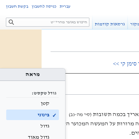
עברית
כניסה לחשבון
בקשת חשבון
ח
קור
גרסאות קודמות
י
פ
ו
ש
סימן קי >>
מראה
גודל טקסט:
קטן
האריך בכמה תשובות
בינוני
(סי' מה-נב)
ה מרורות על המעשה המכוער הזה,
גדול
ים.
גדול מאוד