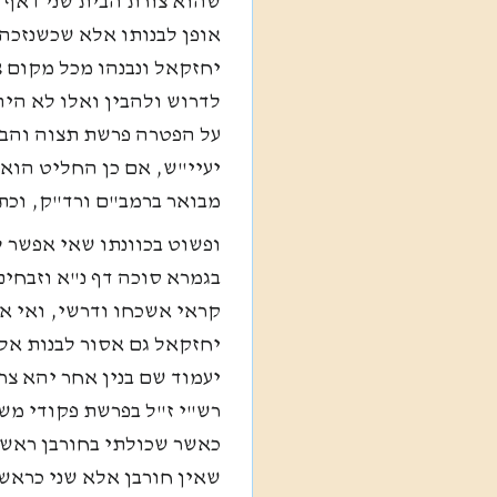
שהוא צורת הבית שני דאף על
אופן לבנותו אלא שכשנזכה 
יחזקאל ונבנהו מכל מקום צר
לדרוש ולהבין ואלו לא היה 
על הפטרה פרשת תצוה והביא
יעיי"ש, אם כן החליט הוא
מבואר ברמב"ם ורד"ק, וכתב
ופשוט בכוונתו שאי אפשר 
בגמרא סוכה דף נ"א וזבחים
קראי אשכחו ודרשי, ואי אפ
יחזקאל גם אסור לבנות אל
יעמוד שם בנין אחר יהא צר
רש"י ז"ל בפרשת פקודי משכ
כאשר שכולתי בחורבן ראשון
שאין חורבן אלא שני כראשו