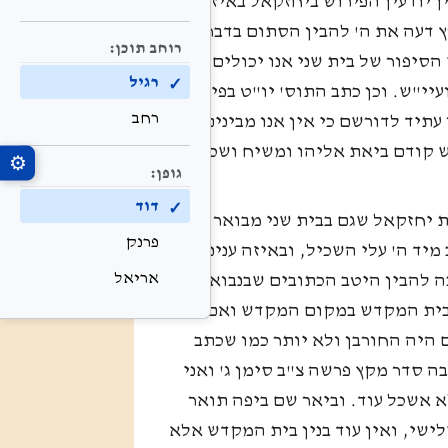
ין יודעין הפירוש ביחזקאל באיזה
ץ דעה את ה' להבין הסתום בדברי
רוחב תוכן:
הסיפור של בית שני אנו יכולים
רגיל
ועיי"ש. וכן כתב התוס' יו"ט בפירושו
רחב
תיד לדורשם כי אין אנו מבינים בם
 קודם ביאת אליהו ומשיח ושכן
⚙
גופן:
דוד
 יחזקאל שגם בבית שני מבואר
פרנק
מיד ה' עלי השכיל, ובאיזה ענינים
אריאל
כה להבין היטב הכתובים שבנבואת
ת בית המקדש במקום המקדש ואם
ם היה החורבן ולא יותר כמו שכתב
 סדר מקץ פרשה צ"ב סימן ג' ואני
א אשכל עוד. וביאר שם ביפה תואר
ישי, ואין עוד בנין בית המקדש אלא