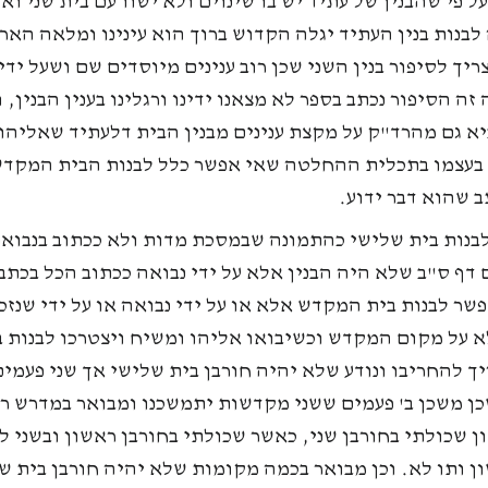
 פי שהבנין של עתיד יש בו שינוים ולא ישוו עם בית שני וא
לבנות בנין העתיד יגלה הקדוש ברוך הוא עינינו ומלאה האר
יך לסיפור בנין השני שכן רוב ענינים מיוסדים שם ושעל ידי 
זה הסיפור נכתב בספר לא מצאנו ידינו ורגלינו בענין הבנין, 
 גם מהרד"ק על מקצת ענינים מבנין הבית דלעתיד שאליהו ע
 בעצמו בתכלית ההחלטה שאי אפשר כלל לבנות הבית המקדש
 שהוא דבר ידוע.
לבנות בית שלישי כהתמונה שבמסכת מדות ולא ככתוב בנבואת
 דף ס"ב שלא היה הבנין אלא על ידי נבואה ככתוב הכל בכתב 
שר לבנות בית המקדש אלא או על ידי נבואה או על ידי שנז
א על מקום המקדש וכשיבואו אליהו ומשיח ויצטרכו לבנו
יך להחריבו ונודע שלא יהיה חורבן בית שלישי אך שני פעמי
ן משכן ב' פעמים ששני מקדשות יתמשכנו ומבואר במדרש רבה
 שכולתי בחורבן שני, כאשר שכולתי בחורבן ראשון ובשני ל
ן ותו לא. וכן מבואר בכמה מקומות שלא יהיה חורבן בית של