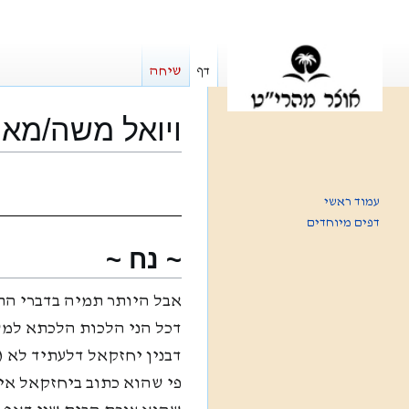
דף
שיחה
ויואל משה/מאמ
קפיצה
קפיצה
לניווט
לחיפוש
עמוד ראשי
דפים מיוחדים
~ נח ~
אבל היותר תמיה בדברי התו
דכל הני הלכות הלכתא למש
דבנין יחזקאל דלעתיד לא (פ
פי שהוא כתוב ביחזקאל אי