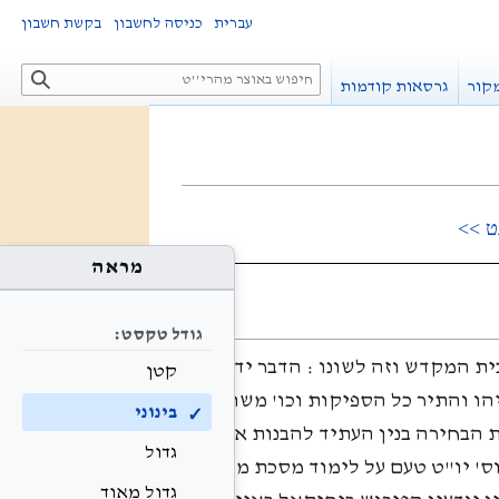
עברית
כניסה לחשבון
בקשת חשבון
ח
קור
גרסאות קודמות
י
פ
ו
ש
ט >>
מראה
גודל טקסט:
ית המקדש וזה לשונו : הדבר ידוע
קטן
הו והתיר כל הספיקות וכו' משום
בינוני
ת הבחירה בנין העתיד להבנות אף על
גדול
ס' יו"ט טעם על לימוד מסכת מדות
גדול מאוד