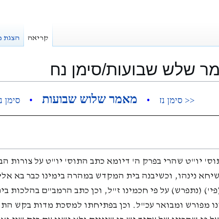
קריאה
הצגת מ
ר שלש שבועות/סימן נח
מאמר שלוש שבועות
•
•
<< סימן נז
סימן נ
ס' יו"ט שהרי בפרק ה' דיומא כתב התוס' יו"ט על צורות הב
יחא נינהו, וכשיבנה בית המקדש במהרה בימינו כבר בא אלי
י') (נתפרש) על פי חכמינו ז"ל, וכן כתב הרמב"ם בהלכות בי
נו מפורש ומבואר עכ"ל. וכן בפתיחתו למסכת מדות בקש התו