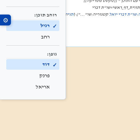
 עם התוכן " {{טקסט מסריקה}}
תווית_דף_ראשי=שו"ת דברי
:שו"ת דברי יואל
קטגוריה:שו"..."
תגית
:
עריכה
רוחב תוכן:
⚙
רגיל
רחב
גופן:
דוד
פרנק
אריאל