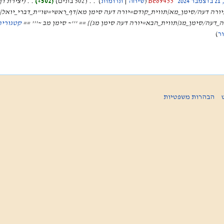
Be69455
שיחה
תרומות
502 בתים
+502
יצירת דף
/יורה דעה/סימן_מא|תווית_קודם=יורה דעה סימן מא|דף_ראשי=שו"ת_דברי_יואל|
דעה/סימן_מג|תווית_הבא=יורה דעה סימן מג}} == '''~ סימן מב ~''' ==
קטגוריה
ר
הבהרות משפטיות