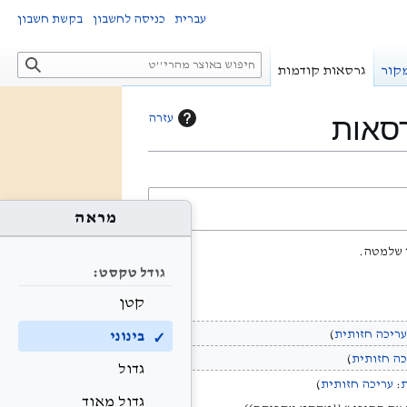
עברית
כניסה לחשבון
בקשת חשבון
ח
קור
גרסאות קודמות
י
פ
ו
רסאות
עזרה
ש
מראה
גודל טקסט:
קטן
עריכה חזותית
בינוני
כה חזותית
גדול
ת
:
עריכה חזותית
גדול מאוד