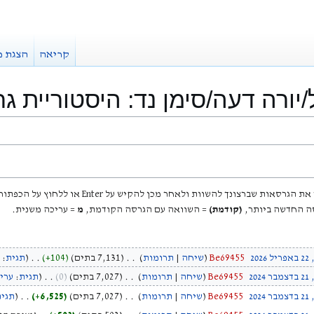
קריאה
הצגת מ
/יורה דעה/סימן נד: היסטוריית ג
ברצונך להשוות ולאחר מכן להקיש על Enter או ללחוץ על הכפתור שלמטה.
ה החדשה ביותר,
(קודמת)
= השוואה עם הגרסה הקודמת,
מ
= עריכה משנית.
Be69455
שיחה
תרומות
7,131 בתים
+104
תגית
:
Be69455
שיחה
תרומות
7,027 בתים
0
תגית
:
ערי
Be69455
שיחה
תרומות
7,027 בתים
+6,525
תגי