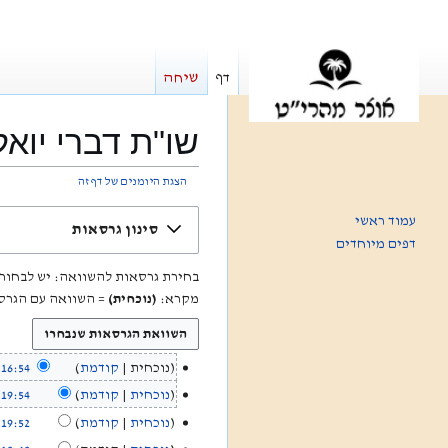
דף
שיחה
שו"ת דברי יואל
הצגת היומנים של דף זה
קפיצה
קפיצה
עמוד ראשי
סינון גרסאות
לניווט
לחיפוש
דפים מיוחדים
בחירת גרסאות להשוואה: יש לבחור את הגרסאות ש
מקרא:
(נוכחית)
= השוואה עם הגרס
נוכחית
קודמת
16:54, 22 באפריל 2026
2
א
2
נוכחית
קודמת
19:54, 21 בדצמבר 2024
2
י
ב
א
1
נוכחית
קודמת
19:52, 21 בדצמבר 2024
ן
א
י
ב
א